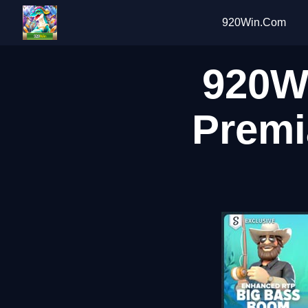
920Win.Com
920W
Prem