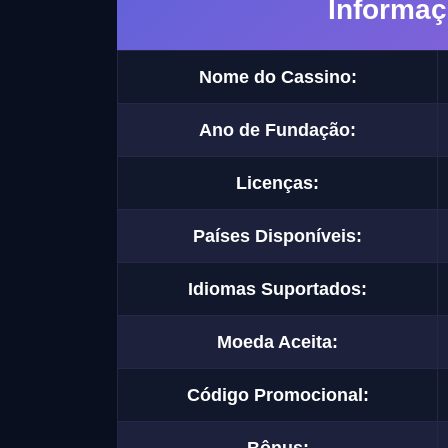
Informaç
Nome do Cassino:
Ano de Fundação:
Licenças:
Países Disponíveis:
Idiomas Suportados:
Moeda Aceita:
Código Promocional: