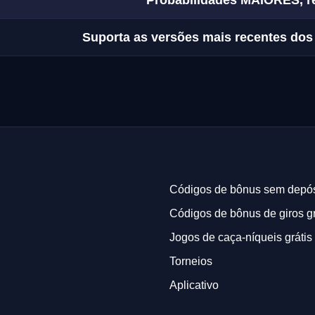
Probabilidades MAIORES, re
Suporta as versões mais recentes dos
Códigos de bônus sem depós
Códigos de bônus de giros gr
Jogos de caça-níqueis grátis
Torneios
Aplicativo